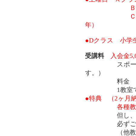
Ｂクラス 10
Ｃクラス 11
年）
●Dクラス 小学生 
受講料
入会金5,
スポーツ振
す。）
料金 月極
1教室で1
●特典 （2ヶ月
各種教室振
但し、入会後
必ずご相談く
（他教室受講