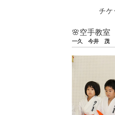
チケ
🌸空手教室
一久 今井 茂