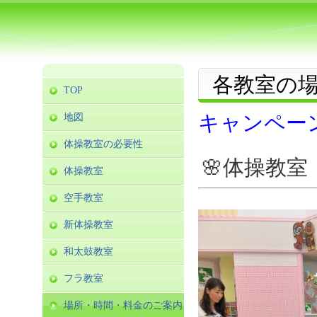
各教室の
TOP
地図
キャンペー
体操教室の必要性
🌸体操教
体操教室
空手教室
新体操教室
和太鼓教室
フラ教室
場所・時間・料金のご案内