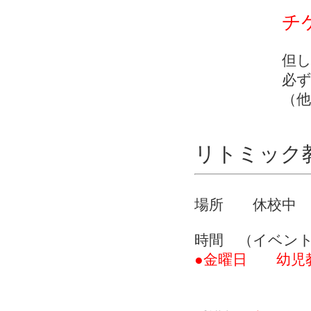
チ
但し、入会後
必ずご相
（他の教室受
リトミッ
場所 休校中
時間 （イベン
●金曜日 幼児教
（お母さん
10：00～