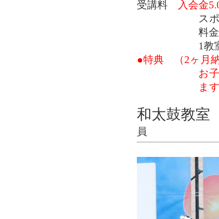
受講料
入会金5.
スポーツ
料金 月極
1教室で1
●特典 （2ヶ月
お子様が急
ますので、
和太鼓教室
員