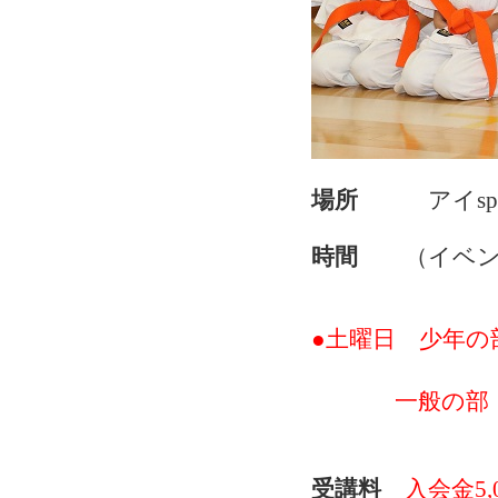
場所
アイspo
時間
（イベント
●土曜日 少年の
17：0
一般の部
18：0
受講料
入会金5,