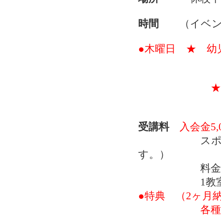
時間
（イベント
●木曜日 ★ 幼児
3歳以
★ 中学生、
開講は、
受講料
入会金5,
スポーツ
す。）
料金 月極
1教室で1
●特典 （2ヶ月
各種教室振