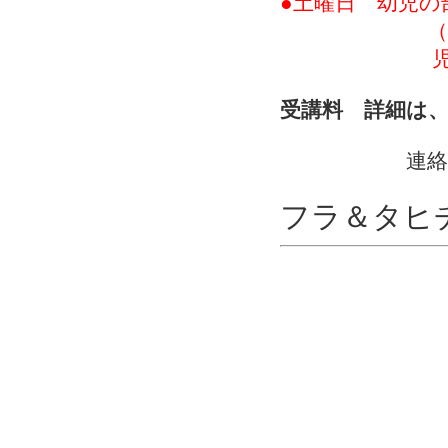
●土曜日 幼児の
（2.5歳児
児童、学生
受講料 詳細は
連絡先 090-
フラ＆タ