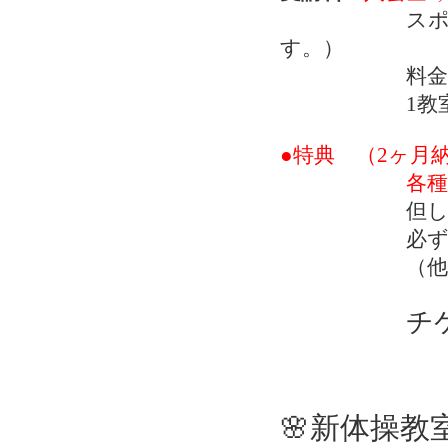
スポーツ
す。）
料金 月極
1教室で1
●特典 （2ヶ月
各種教室振
但し、入会後
必ずご相談
（他教室受講
チ
🌸新体操